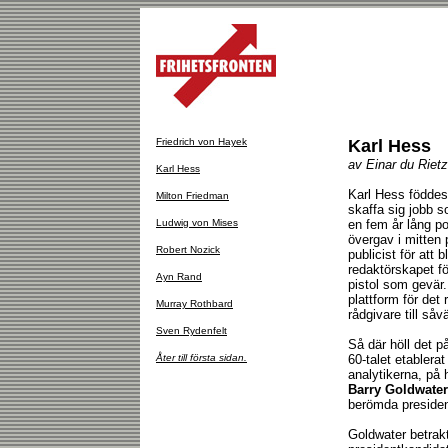
Friedrich von Hayek
Karl Hess
av Einar du Rietz
Karl Hess
Karl Hess föddes
Milton Friedman
skaffa sig jobb s
Ludwig von Mises
en fem år lång po
övergav i mitten
Robert Nozick
publicist för att
redaktörskapet f
Ayn Rand
pistol som gevär.
plattform för det
Murray Rothbard
rådgivare till så
Sven Rydenfelt
Så där höll det p
Åter till första sidan.
60-talet etablera
analytikerna, på
Barry Goldwater
berömda preside
Goldwater betrak