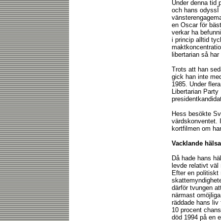
Under denna tid 
och hans odyssÎ 
vänsterengageman
en Oscar för bäst
verkar ha befunni
i princip alltid 
maktkoncentration
libertarian så ha
Trots att han sed
gick han inte med 
1985. Under flera
Libertarian Party
presidentkandidat 
Hess besökte Sver
värdskonventet.
kortfilmen om han
Vacklande hälsa
Då hade hans häl
levde relativt v
Efter en politisk
skattemyndighete
därför tvungen at
närmast omöjliga 
räddade hans liv 
10 procent chans 
död 1994 på en ef