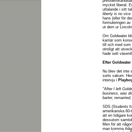
presidentkandidat
mycket liberal. E
uttalande i sitt t
liberty is no vice
hans (eller för d
formuleringen av
ut dem ur Lincoln
Om Goldwater bliv
karriär som kons
till och med som 
otroligt att utve
hade sett väsentl
Efter Goldwater
Nu blev det inte 
sorts vakum. Hess
intervju i
Playbo
"After I left Gol
business, was di
barter, remarried
SDS (Students fo
amerikanska 60-t
att en tidigare k
dessutom samtidi
Men för att någo
man komma ihåg a