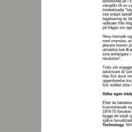
annorlunda än i 
värnplikt till en 
Intellektuella "h
inte enbart beträf
legalisering av l
radikaler från hö
på frågan om eg
Hess kastade sig
med svenska, och
placera honom på
utmärkta bok
It 
sina anhängare i 
revolution".
Trots sitt engag
talskrivare åt G
Han fick dock in
uppenbarelse kun
fick istället sit
Odlar egen träd
Efter de händelse
koncentrerade si
1974-75 försökte
bygga ett totalt 
själva huvudstade
Technology
, för