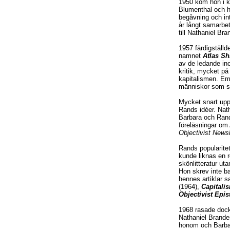
1950 kom hon i k
Blumenthal och 
begåvning och int
år långt samarbe
till Nathaniel Bra
1957 färdigställd
namnet
Atlas S
av de ledande in
kritik, mycket på
kapitalismen. Eme
människor som sök
Mycket snart upps
Rands idéer. Nath
Barbara och Rand 
föreläsningar om 
Objectivist Newsl
Rands popularitet
kunde liknas en r
skönlitteratur ut
Hon skrev inte ba
hennes artiklar s
(1964),
Capitali
Objectivist Epi
1968 rasade doc
Nathaniel Branden
honom och Barbar