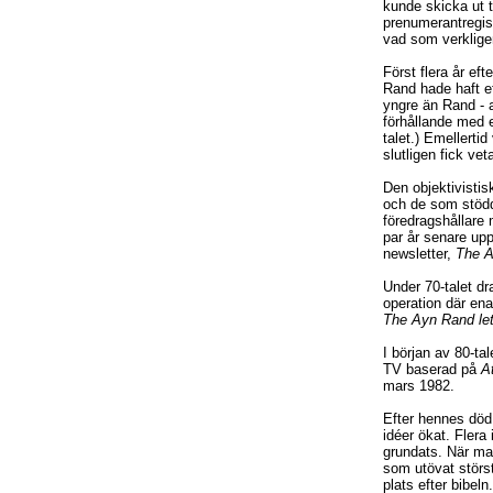
kunde skicka ut t
prenumerantregist
vad som verklige
Först flera år e
Rand hade haft et
yngre än Rand - a
förhållande med e
talet.) Emellerti
slutligen fick ve
Den objektivistis
och de som stödd
föredragshållare
par år senare up
newsletter,
The 
Under 70-talet d
operation där en
The Ayn Rand let
I början av 80-tal
TV baserad på
A
mars 1982.
Efter hennes död
idéer ökat. Flera 
grundats. När ma
som utövat störs
plats efter bibeln.