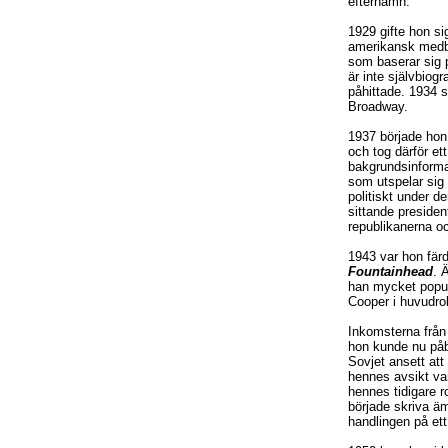
efternamn.
1929 gifte hon s
amerikansk medbo
som baserar sig 
är inte självbio
påhittade. 1934 
Broadway.
1937 började hon 
och tog därför ett
bakgrundsinforma
som utspelar sig 
politiskt under d
sittande presiden
republikanerna o
1943 var hon fär
Fountainhead
. 
han mycket popu
Cooper i huvudrol
Inkomsterna frå
hon kunde nu påb
Sovjet ansett att
hennes avsikt va
hennes tidigare 
började skriva ä
handlingen på ett 