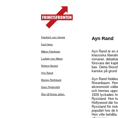
Friedrich von Hayek
Ayn Rand
Karl Hess
Ayn Rand är en a
Milton Friedman
klassiska libera
Ludwig von Mises
romaner, debattar
försvara det kapi
Robert Nozick
bas. Detta filoso
kanske på grund a
Ayn Rand
Ayn Rand föddes 
Murray Rothbard
Rosenbaum. Hon v
ekonomiskt välbes
Sven Rydenfelt
och hennes uppvä
Åter till första sidan.
1926 lyckades hon
Ryssland. Hon had
Hollywood där hon
Ryssland för riske
populärt hos de 
Hon ville behåll